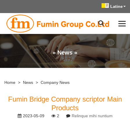
Latine
» News «
Home
>
News
>
Company News
Fumin Bridge Company scriptor Main
Products
2023-05-09
2
Relinque mihi nuntium