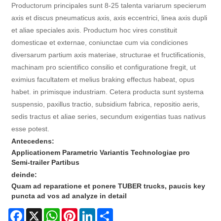
Productorum principales sunt 8-25 talenta variarum specierum
axis et discus pneumaticus axis, axis eccentrici, linea axis dupli
et aliae speciales axis. Productum hoc vires constituit
domesticae et externae, coniunctae cum via condiciones
diversarum partium axis materiae, structurae et fructificationis,
machinam pro scientifico consilio et configuratione fregit, ut
eximius facultatem et melius braking effectus habeat, opus
habet. in primisque industriam. Cetera producta sunt systema
suspensio, paxillus tractio, subsidium fabrica, repositio aeris,
sedis tractus et aliae series, secundum exigentias tuas nativus
esse potest.
Antecedens:
Applicationem Parametric Variantis Technologiae pro
Semi-trailer Partibus
deinde:
Quam ad reparatione et ponere TUBER trucks, paucis key
puncta ad vos ad analyze in detail
Facebook
X
WhatsApp
Pinterest
LinkedIn
Share