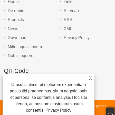
Home
Links
De nobis
Sitemap
Products
RSS
News
XML
Download
Privacy Policy
Mitte Inquisitionem
Nobis loquere
QR Code
X
Crusulis utimur ut meliorem experientiam
pasco tibi praebeamus, situm negotiationis
et personalize contentus analyse. Hoc situ
utendo, ad nostrum crustulorum usum
Copyright © MMXXIII Shandong Liangshan Fumin Video partes
consentis.
Privacy Policy
vestibulum Co. Ltd - parce partes axe, mittentem partes,