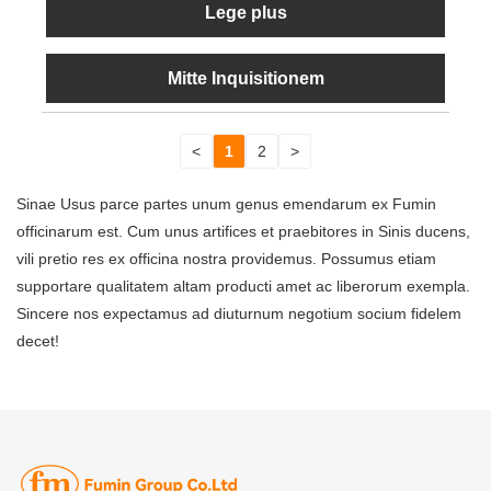
Lege plus
Mitte Inquisitionem
<
1
2
>
Sinae Usus parce partes unum genus emendarum ex Fumin
officinarum est. Cum unus artifices et praebitores in Sinis ducens,
vili pretio res ex officina nostra providemus. Possumus etiam
supportare qualitatem altam producti amet ac liberorum exempla.
Sincere nos expectamus ad diuturnum negotium socium fidelem
decet!