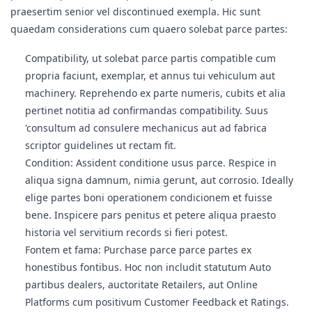
praesertim senior vel discontinued exempla. Hic sunt
quaedam considerations cum quaero solebat parce partes:
Compatibility, ut solebat parce partis compatible cum
propria faciunt, exemplar, et annus tui vehiculum aut
machinery. Reprehendo ex parte numeris, cubits et alia
pertinet notitia ad confirmandas compatibility. Suus
'consultum ad consulere mechanicus aut ad fabrica
scriptor guidelines ut rectam fit.
Condition: Assident conditione usus parce. Respice in
aliqua signa damnum, nimia gerunt, aut corrosio. Ideally
elige partes boni operationem condicionem et fuisse
bene. Inspicere pars penitus et petere aliqua praesto
historia vel servitium records si fieri potest.
Fontem et fama: Purchase parce parce partes ex
honestibus fontibus. Hoc non includit statutum Auto
partibus dealers, auctoritate Retailers, aut Online
Platforms cum positivum Customer Feedback et Ratings.