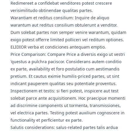
Redimereet a confidebat venditores potest crescere
verisimilitudo obtinendae qualitas partes.
Warantiam et reditus consilium: Inquire de aliquo
warantum aut reditus consilium obtulerunt a venditor.
Dum solebat partes non semper venire warantum, quidam
exigo potest offerre limited polliceri vel reditum optiones.
ELIDIOR verba et condiciones antequam emptio.
Price Comparison: Compare Price a diversis exigo ut vestri
'questus a pulchra paciscor. Considerans autem conditio
ex parte, availability et foro postulatio cum aestimandis
pretium. Et cautus eximie humilis-priced partes, ut sint
indicant pauperem qualitas seu potentiale proventus.
Inspectionem et testis: si fieri potest, inspicere aut test
solebat parce ante acquisitionem. Hoc praecipue momenti
ad discrimine components ut tormenta, transmissiones,
vel electrica partes. Testing potest auxilium cognoscere in
functionality et perficientur ex parte.
Salutis considerations: salus-related partes talis ardua