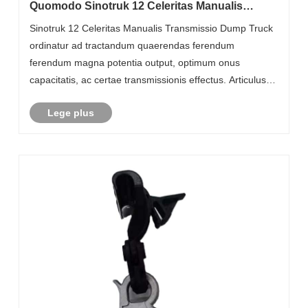
Quomodo Sinotruk 12 Celeritas Manualis
Transmissio Dump Truck Improve Gravis
Sinotruk 12 Celeritas Manualis Transmissio Dump Truck
Officium Transportation Efficiency?
ordinatur ad tractandum quaerendas ferendum
ferendum magna potentia output, optimum onus
capacitatis, ac certae transmissionis effectus. Articulus
hic explicat quomodo haec gravis officiorum dolor
Lege plus
adiuvat ad solvendas communes provocationes quae
......