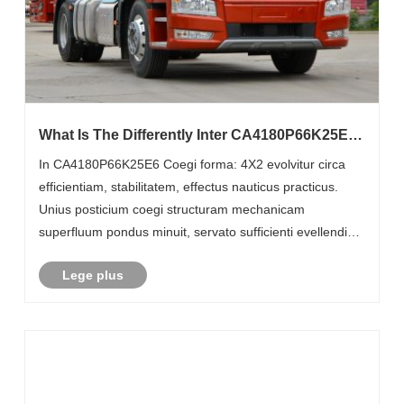
What Is The Differently Inter CA4180P66K25E6
4X2 And The CA4180P66K25E6 6X4?
In CA4180P66K25E6 Coegi forma: 4X2 evolvitur circa
efficientiam, stabilitatem, effectus nauticus practicus.
Unius posticium coegi structuram mechanicam
superfluum pondus minuit, servato sufficienti evellendi
facultate applicationes communes semi- sex.
Lege plus