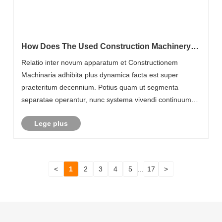
How Does The Used Construction Machinery
Market Compare To New Equipment Sales?
Relatio inter novum apparatum et Constructionem
Machinaria adhibita plus dynamica facta est super
praeteritum decennium. Potius quam ut segmenta
separatae operantur, nunc systema vivendi continuum
formant ubi machinae transitus inter usus, refurba-
Lege plus
tiones et earumque emolumenta.
<
1
2
3
4
5
...
17
>