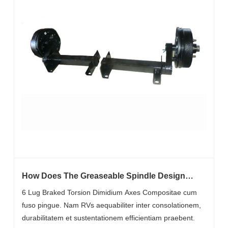
How Does The Greaseable Spindle Design
Extendere The Life Of A 6 Lug Braked Torsion
6 Lug Braked Torsion Dimidium Axes Compositae cum
Half Axles For RVs?
fuso pingue. Nam RVs aequabiliter inter consolationem,
durabilitatem et sustentationem efficientiam praebent.