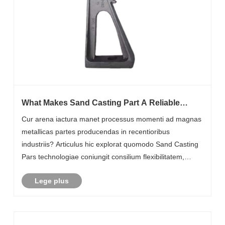
What Makes Sand Casting Part A Reliable
Choice For Large Metal Components?
Cur arena iactura manet processus momenti ad magnas
metallicas partes producendas in recentioribus
industriis? Articulus hic explorat quomodo Sand Casting
Pars technologiae coniungit consilium flexibilitatem,
mobilitatem materialem, ac firmitatem structurarum ad
Lege plus
provocationes gravium armorum, system......